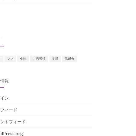
グ
ア
ママ
小技
生活習慣
美肌
肌断食
タ情報
グイン
稿フィード
メントフィード
dPress.org