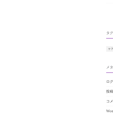
タ
ケ
メ
ロ
投
コ
Wor