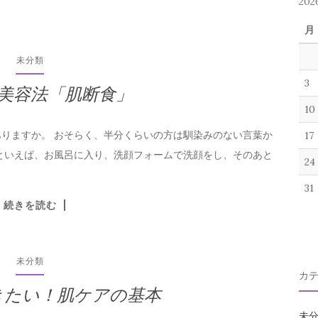
20
月
未分類
3
美容法「肌断食」
10
りますか。 おそらく、半分くらいの方は馴染みのない言葉か
17
といえば、お風呂に入り、洗顔フォームで洗顔をし、そのあと
24
31
続きを読む
未分類
カ
きたい！肌ケアの基本
未