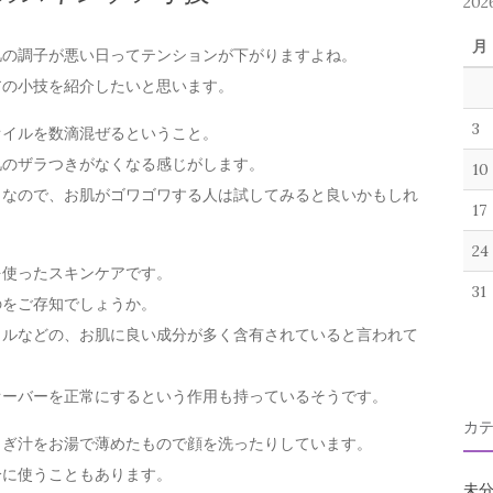
20
月
肌の調子が悪い日ってテンションが下がりますよね。
アの小技を紹介したいと思います。
3
オイルを数滴混ぜるということ。
肌のザラつきがなくなる感じがします。
10
うなので、お肌がゴワゴワする人は試してみると良いかもしれ
17
24
を使ったスキンケアです。
31
のをご存知でしょうか。
ラルなどの、お肌に良い成分が多く含有されていると言われて
オーバーを正常にするという作用も持っているそうです。
カ
とぎ汁をお湯で薄めたもので顔を洗ったりしています。
分に使うこともあります。
未