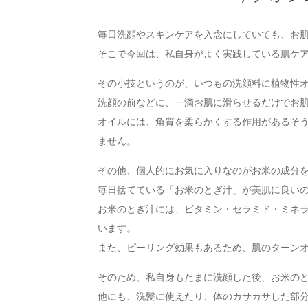
毎日洗顔やスキンケアを入念にしていても、お
そこで今回は、私自身がよく実践している肌ケ
その小技というのが、いつもの洗顔料に植物性
洗顔の前などに、一滴お肌に滑らせるだけでお
オイルには、角質を柔らかくする作用があるそ
ません。
その他、個人的にお気に入りなのがお米の成分
毎日捨てている「お米のとぎ汁」が美肌に良い
お米のとぎ汁には、ビタミン・セラミド・ミネ
います。
また、ピーリング効果もあるため、肌のターン
そのため、私自身もたまに洗顔した後、お米の
他にも、洗髪に使えたり、体のカサカサした部