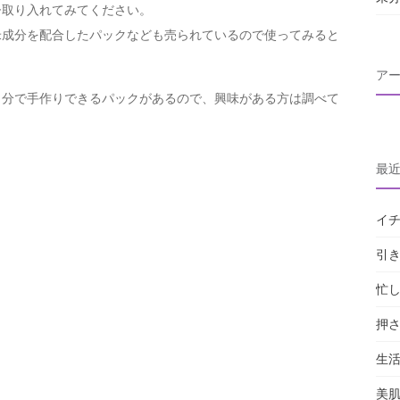
ひ取り入れてみてください。
米成分を配合したパックなども売られているので使ってみると
ア
自分で手作りできるパックがあるので、興味がある方は調べて
最
イ
引
忙
押
生
美