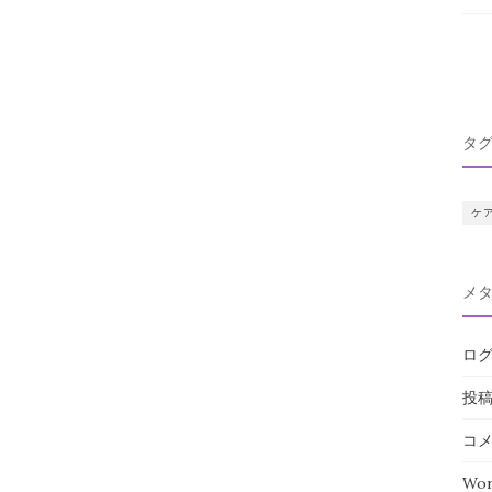
タ
ケ
メ
ロ
投
コ
Wor