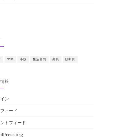
グ
ア
ママ
小技
生活習慣
美肌
肌断食
タ情報
グイン
稿フィード
メントフィード
dPress.org